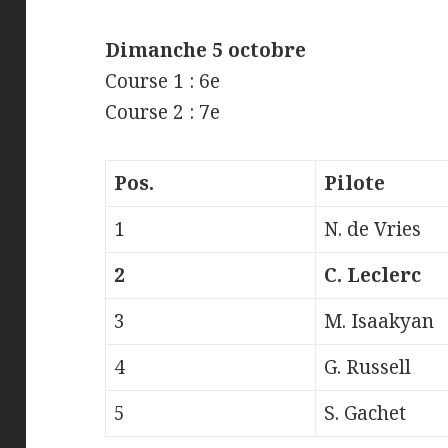
Dimanche 5 octobre
Course 1 : 6e
Course 2 : 7e
Pos.
Pilote
1
N. de Vries
2
C. Leclerc
3
M. Isaakyan
4
G. Russell
5
S. Gachet