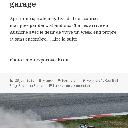
garage
Après une spirale négative de trois courses
marquée par deux abandons, Charles arrive en
Autriche avec le désir de vivre un week-end propre
et sans encombre.…
Lire la suite
Photo : motorsportweek.com
Publié
Auteur
Catégories
Mots-
29 juin 2026
Franck
Formule 1
Formule 1
,
Red Bull
le
clés
sur F1 2026 - Spielbe
Ring
,
Scuderia Ferrari
Laisser un commentaire