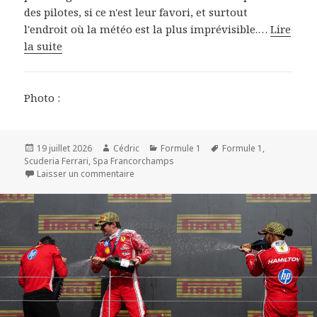
des pilotes, si ce n'est leur favori, et surtout
l'endroit où la météo est la plus imprévisible.…
Lire
la suite
Photo :
Publié
Auteur
Catégories
Mots-
19 juillet 2026
Cédric
Formule 1
Formule 1
,
le
clés
Scuderia Ferrari
,
Spa Francorchamps
sur F1 2026 - Spa-Francorchamps : Un podiu
Laisser un commentaire