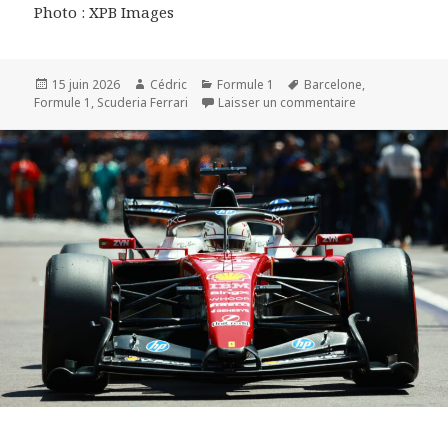
Photo : XPB Images
Publié
Auteur
Catégories
Mots-
15 juin 2026
Cédric
Formule 1
Barcelone
,
le
clés
sur F1 2026 - Ba
Formule 1
,
Scuderia Ferrari
Laisser un commentaire