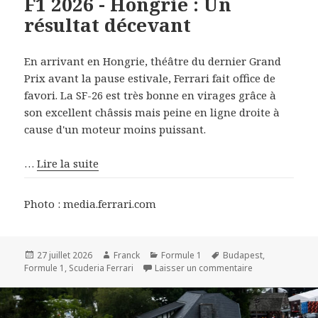
F1 2026 - Hongrie : Un
résultat décevant
En arrivant en Hongrie, théâtre du dernier Grand
Prix avant la pause estivale, Ferrari fait office de
favori. La SF-26 est très bonne en virages grâce à
son excellent châssis mais peine en ligne droite à
cause d'un moteur moins puissant.
…
Lire la suite
Photo : media.ferrari.com
Publié
Auteur
Catégories
Mots-
27 juillet 2026
Franck
Formule 1
Budapest
,
le
clés
sur F1 2026 - Ho
Formule 1
,
Scuderia Ferrari
Laisser un commentaire