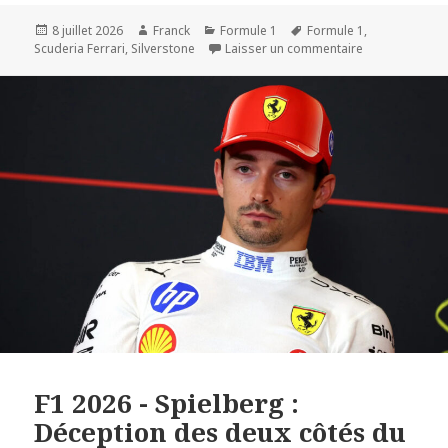
Publié
Auteur
Catégories
Mots-
8 juillet 2026
Franck
Formule 1
Formule 1
,
le
clés
sur F1 2026 - S
Scuderia Ferrari
,
Silverstone
Laisser un commentaire
F1 2026 - Spielberg :
Déception des deux côtés du