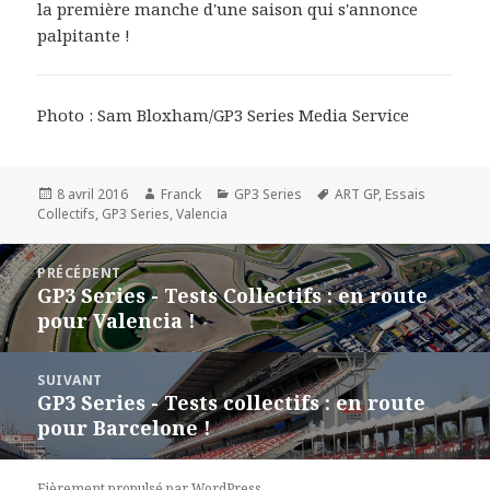
la première manche d'une saison qui s'annonce
palpitante !
Photo : Sam Bloxham/GP3 Series Media Service
Publié
Auteur
Catégories
Mots-
8 avril 2016
Franck
GP3 Series
ART GP
,
Essais
le
clés
Collectifs
,
GP3 Series
,
Valencia
Navigation
PRÉCÉDENT
de
GP3 Series - Tests Collectifs : en route
Article
l’article
pour Valencia !
précédent :
SUIVANT
GP3 Series - Tests collectifs : en route
Article
pour Barcelone !
suivant :
Fièrement propulsé par WordPress