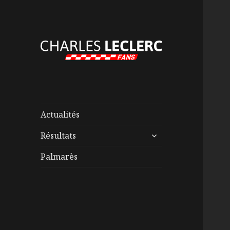
Actualités
ouvrir
Résultats
le
sous-
Palmarès
menu