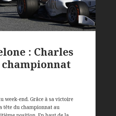
elone : Charles
u championnat
du week-end. Grâce à sa victoire
la tête du championnat au
itième position. En haut de la