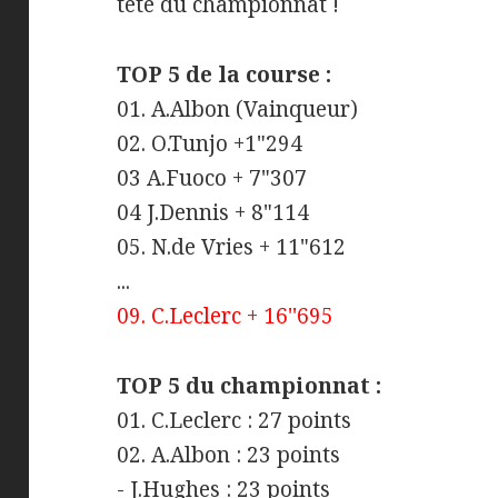
tête du championnat !
TOP 5 de la course :
01. A.Albon (Vainqueur)
02. O.Tunjo +1"294
03 A.Fuoco + 7"307
04 J.Dennis + 8"114
05. N.de Vries + 11"612
...
09. C.Leclerc + 16''695
TOP 5 du championnat :
01. C.Leclerc : 27 points
02. A.Albon : 23 points
- J.Hughes : 23 points