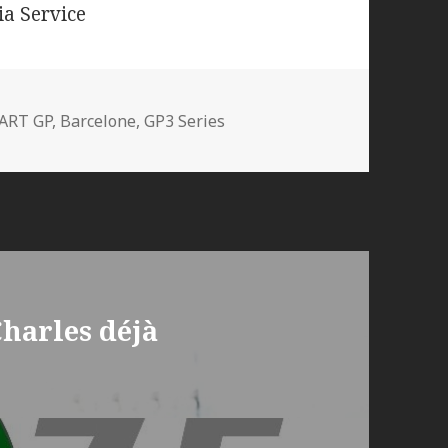
a Service
Mots-
ART GP
,
Barcelone
,
GP3 Series
clés
Charles déjà