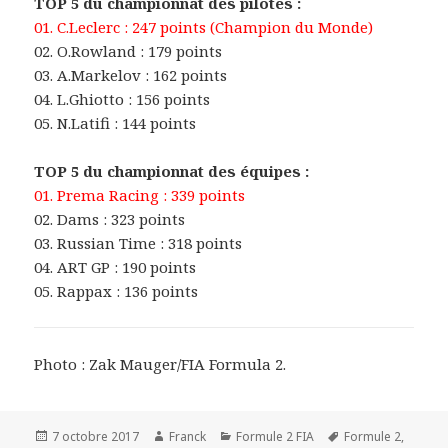
TOP 5 du championnat des pilotes :
01. C.Leclerc : 247 points (Champion du Monde)
02. O.Rowland : 179 points
03. A.Markelov : 162 points
04. L.Ghiotto : 156 points
05. N.Latifi : 144 points
TOP 5 du championnat des équipes :
01. Prema Racing : 339 points
02. Dams : 323 points
03. Russian Time : 318 points
04. ART GP : 190 points
05. Rappax : 136 points
Photo : Zak Mauger/FIA Formula 2.
Publié
Auteur
Catégories
Mots-
7 octobre 2017
Franck
Formule 2 FIA
Formule 2
,