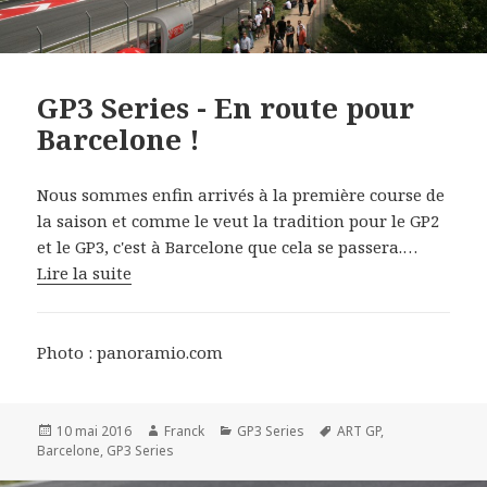
GP3 Series - En route pour
Barcelone !
Nous sommes enfin arrivés à la première course de
la saison et comme le veut la tradition pour le GP2
et le GP3, c'est à Barcelone que cela se passera.…
Lire la suite
Photo : panoramio.com
Publié
Auteur
Catégories
Mots-
10 mai 2016
Franck
GP3 Series
ART GP
,
le
clés
Barcelone
,
GP3 Series