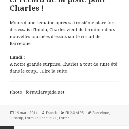
Charles !
Moins d'une semaine après sa troisième place lors
des essais d'Imola, Charles vient de terminer deux
nouvelles journées d'essais sur le circuit de
Barcelone.
Lundi :
A notre grande surprise, Charles a tout de suite été
dans le coup.…
Lire la suite
Photo : formularapida.net
Publié
Auteur
Catégories
Mots-
19 mars 2014
Franck
FR 2.0 ALPS
Barcelone
,
le
clés
Eurocup
,
Formule Renault 2.0
,
Fortec
Navigation