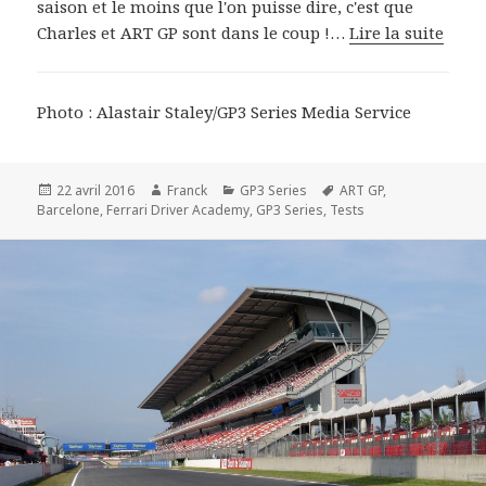
saison et le moins que l'on puisse dire, c'est que
Charles et ART GP sont dans le coup !…
Lire la suite
Photo : Alastair Staley/GP3 Series Media Service
Publié
Auteur
Catégories
Mots-
22 avril 2016
Franck
GP3 Series
ART GP
,
le
clés
Barcelone
,
Ferrari Driver Academy
,
GP3 Series
,
Tests