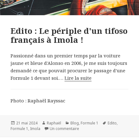
Edito : Le périple d'un tifoso
français à Imola !
Passionné dans un premier temps par la voiture
jaune et bleue d'Alonso en 2006, je me suis toujours
demandé ce que pouvait procurer le passage d'une
Formule 1 devant soi.…
Lire la suite
Photo : Raphaël Rayssac
Publié
Auteur
Catégories
Mots-
21 mai 2024
Raphaël
Blog
,
Formule 1
Edito
,
le
sur Edito : Le périple d'un tifoso f
clés
Formule 1
,
Imola
Un commentaire