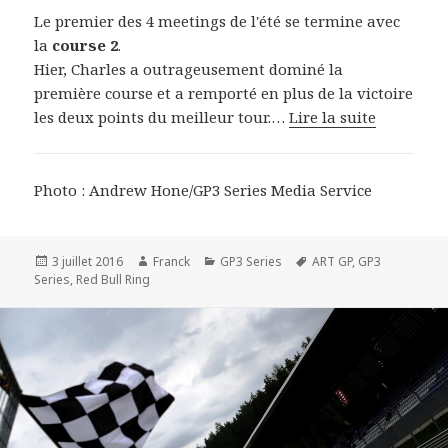
Le premier des 4 meetings de l'été se termine avec
la
course 2
.
Hier, Charles a outrageusement dominé la
première course et a remporté en plus de la victoire
les deux points du meilleur tour.…
Lire la suite
Photo : Andrew Hone/GP3 Series Media Service
Publié
Auteur
Catégories
Mots-
3 juillet 2016
Franck
GP3 Series
ART GP
,
GP3
le
clés
Series
,
Red Bull Ring