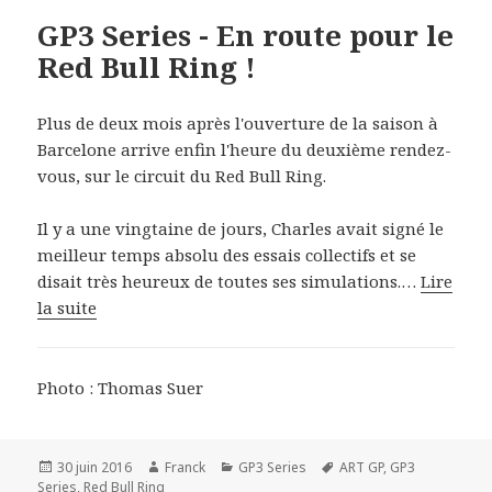
GP3 Series - En route pour le
Red Bull Ring !
Plus de deux mois après l'ouverture de la saison à
Barcelone arrive enfin l'heure du deuxième rendez-
vous, sur le circuit du Red Bull Ring.
Il y a une vingtaine de jours, Charles avait signé le
meilleur temps absolu des essais collectifs et se
disait très heureux de toutes ses simulations.…
Lire
la suite
Photo : Thomas Suer
Publié
Auteur
Catégories
Mots-
30 juin 2016
Franck
GP3 Series
ART GP
,
GP3
le
clés
Series
,
Red Bull Ring