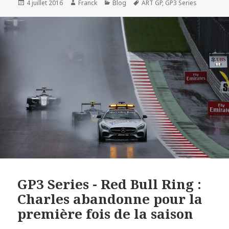
Publié
Auteur
Catégories
Mots-
4 juillet 2016
Franck
Blog
ART GP
,
GP3 Series
le
clés
GP3 Series - Red Bull Ring :
Charles abandonne pour la
première fois de la saison