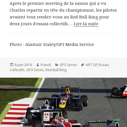
Après le premier meeting de la saison qui a vu
Charles repartir en tête du championnat, les pilotes
avaient tous rendez-vous au Red Bull Ring pour
deux jours d'essais collectifs.…
Lire la suite
Photo : Alastair Staley/GP3 Media Service
Publié
Auteur
Catégories
Mots-
8 juin 2016
Franck
GP3 Series
ART GP
,
Essais
le
clés
Collectifs
,
GP3 Series
,
Red Bull Ring