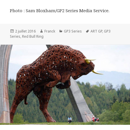
Photo : Sam Bloxham/GP2 Series Media Service.
Publié
Auteur
Catégories
Mots-
2 juillet 2016
Franck
GP3 Series
ART GP
,
GP3
le
clés
Series
,
Red Bull Ring