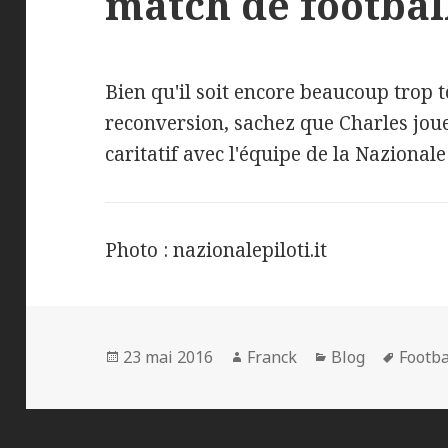
match de football
Bien qu'il soit encore beaucoup trop 
reconversion, sachez que Charles jou
caritatif avec l'équipe de la Nazionale
Photo : nazionalepiloti.it
Publié
Auteur
Catégories
Mots-
23 mai 2016
Franck
Blog
Footba
le
clés