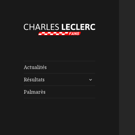
Actualités
ouvrir
Résultats
le
sous-
Palmarès
menu