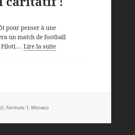
 caritatif !
tôt pour penser à une
era un match de football
 Piloti.…
Lire la suite
ll
,
Formule 1
,
Monaco