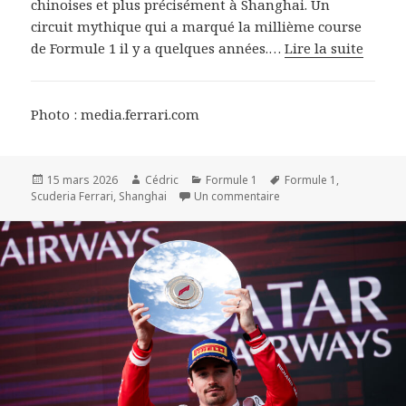
chinoises et plus précisément à Shanghai. Un
circuit mythique qui a marqué la millième course
de Formule 1 il y a quelques années.…
Lire la suite
Photo : media.ferrari.com
Publié
Auteur
Catégories
Mots-
15 mars 2026
Cédric
Formule 1
Formule 1
,
le
sur F1 2026 - Shanghai : 
clés
Scuderia Ferrari
,
Shanghai
Un commentaire