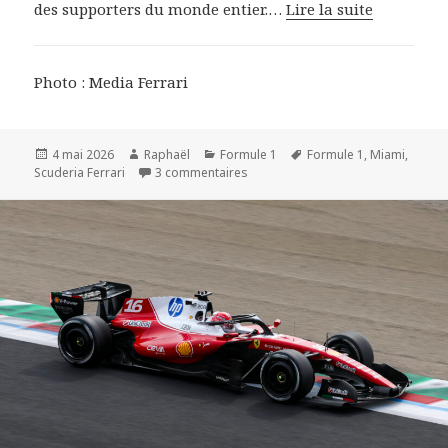
des supporters du monde entier.…
Lire la suite
Photo : Media Ferrari
Publié
Auteur
Catégories
Mots-
4 mai 2026
Raphaël
Formule 1
Formule 1
,
Miami
,
le
sur F1 2026 - Miami : Un énorme g
clés
Scuderia Ferrari
3 commentaires