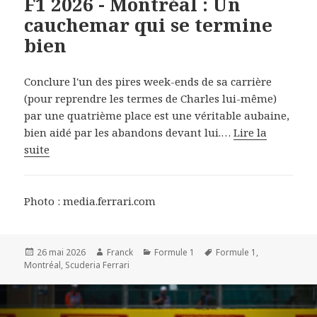
F1 2026 - Montréal : Un
cauchemar qui se termine
bien
Conclure l'un des pires week-ends de sa carrière
(pour reprendre les termes de Charles lui-même)
par une quatrième place est une véritable aubaine,
bien aidé par les abandons devant lui.
…
Lire la
suite
Photo : media.ferrari.com
Publié
Auteur
Catégories
Mots-
26 mai 2026
Franck
Formule 1
Formule 1
,
le
clés
Montréal
,
Scuderia Ferrari