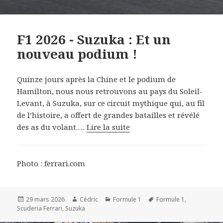
F1 2026 - Suzuka : Et un
nouveau podium !
Quinze jours après la Chine et le podium de
Hamilton, nous nous retrouvons au pays du Soleil-
Levant, à Suzuka, sur ce circuit mythique qui, au fil
de l’histoire, a offert de grandes batailles et révélé
des as du volant.…
Lire la suite
Photo : ferrari.com
Publié
Auteur
Catégories
Mots-
29 mars 2026
Cédric
Formule 1
Formule 1
,
le
clés
Scuderia Ferrari
,
Suzuka