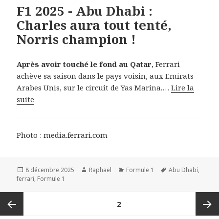
F1 2025 - Abu Dhabi :
Charles aura tout tenté,
Norris champion !
Après avoir touché le fond au Qatar
, Ferrari
achève sa saison dans le pays voisin, aux Emirats
Arabes Unis, sur le circuit de Yas Marina.…
Lire la
suite
Photo : media.ferrari.com
Publié
Auteur
Catégories
Mots-
8 décembre 2025
Raphaël
Formule 1
Abu Dhabi
,
le
clés
ferrari
,
Formule 1
Navigation
PAGE
2
des