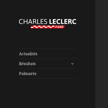
Actualités
ouvrir
Résultats
le
sous-
Palmarès
menu