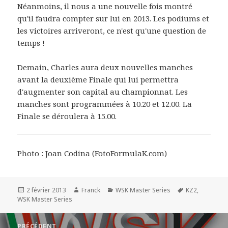
Néanmoins, il nous a une nouvelle fois montré
qu'il faudra compter sur lui en 2013. Les podiums et
les victoires arriveront, ce n'est qu'une question de
temps !
Demain, Charles aura deux nouvelles manches
avant la deuxième Finale qui lui permettra
d'augmenter son capital au championnat. Les
manches sont programmées à 10.20 et 12.00. La
Finale se déroulera à 15.00.
Photo : Joan Codina (FotoFormulaK.com)
Publié
Auteur
Catégories
Mots-
2 février 2013
Franck
WSK Master Series
KZ2
,
le
clés
WSK Master Series
Navigation
PRÉCÉDENT