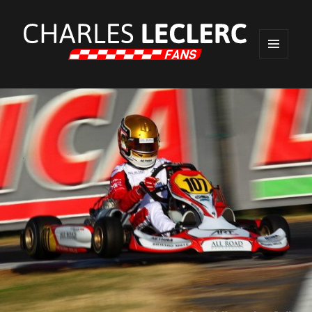
MENU
ET
WIDGETS