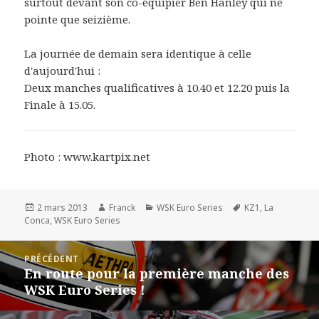
surtout devant son co-équipier Ben Hanley qui ne
pointe que seizième.
La journée de demain sera identique à celle
d'aujourd'hui :
Deux manches qualificatives à 10.40 et 12.20 puis la
Finale à 15.05.
Photo : www.kartpix.net
Publié
Auteur
Catégories
Mots-
2 mars 2013
Franck
WSK Euro Series
KZ1
,
La
le
clés
Conca
,
WSK Euro Series
Navigation
PRÉCÉDENT
de
En route pour la première manche des
Article
l’article
WSK Euro Series !
précédent :