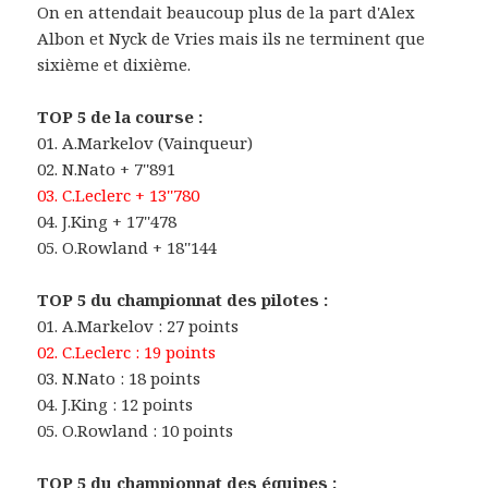
On en attendait beaucoup plus de la part d'Alex
Albon et Nyck de Vries mais ils ne terminent que
sixième et dixième.
TOP 5 de la course :
01. A.Markelov (Vainqueur)
02. N.Nato + 7''891
03. C.Leclerc + 13''780
04. J.King + 17''478
05. O.Rowland + 18''144
TOP 5 du championnat des pilotes :
01. A.Markelov : 27 points
02. C.Leclerc : 19 points
03. N.Nato : 18 points
04. J.King : 12 points
05. O.Rowland : 10 points
TOP 5 du championnat des équipes :