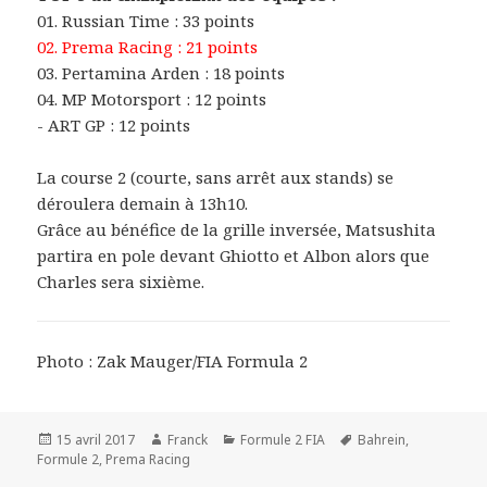
01. Russian Time : 33 points
02. Prema Racing : 21 points
03. Pertamina Arden : 18 points
04. MP Motorsport : 12 points
- ART GP : 12 points
La course 2 (courte, sans arrêt aux stands) se
déroulera demain à 13h10.
Grâce au bénéfice de la grille inversée, Matsushita
partira en pole devant Ghiotto et Albon alors que
Charles sera sixième.
Photo : Zak Mauger/FIA Formula 2
Publié
Auteur
Catégories
Mots-
15 avril 2017
Franck
Formule 2 FIA
Bahrein
,
le
clés
Formule 2
,
Prema Racing