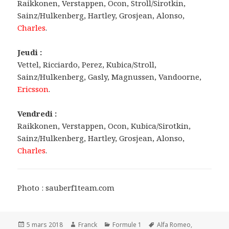
Raikkonen, Verstappen, Ocon, Stroll/Sirotkin,
Sainz/Hulkenberg, Hartley, Grosjean, Alonso,
Charles
.
Jeudi :
Vettel, Ricciardo, Perez, Kubica/Stroll,
Sainz/Hulkenberg, Gasly, Magnussen, Vandoorne,
Ericsson
.
Vendredi :
Raikkonen, Verstappen, Ocon, Kubica/Sirotkin,
Sainz/Hulkenberg, Hartley, Grosjean, Alonso,
Charles
.
Photo : sauberf1team.com
Publié
Auteur
Catégories
Mots-
5 mars 2018
Franck
Formule 1
Alfa Romeo
,