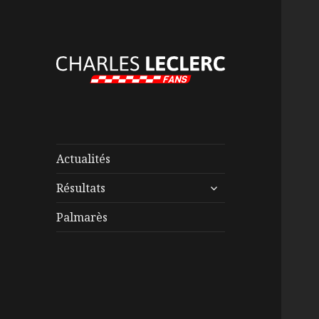
Actualités
ouvrir
Résultats
le
sous-
Palmarès
menu