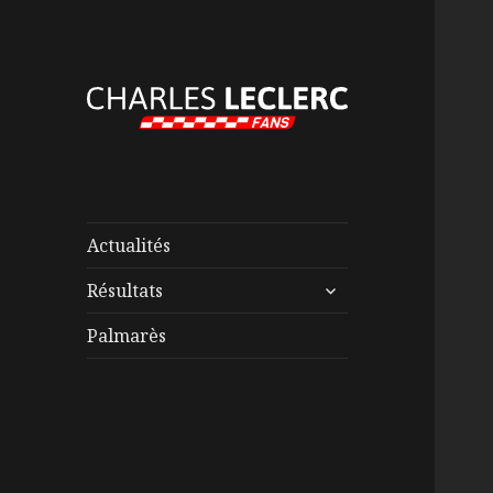
Actualités
ouvrir
Résultats
le
sous-
Palmarès
menu