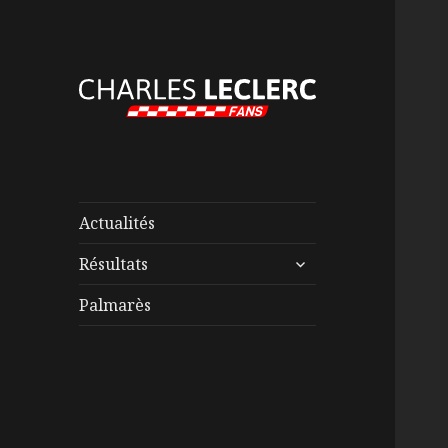
Actualités
ouvrir
Résultats
le
sous-
Palmarès
menu