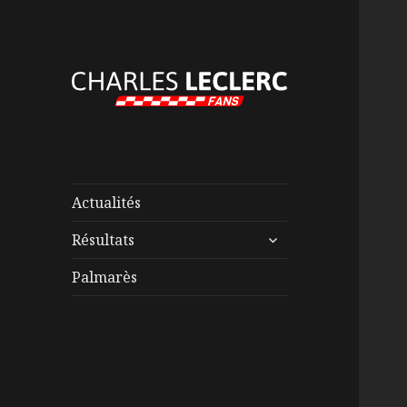
Actualités
ouvrir
Résultats
le
sous-
Palmarès
menu