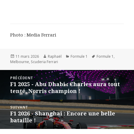
Photo : Media Ferrari
Publié
Auteur
Catégories
Mots-
11 mars 2026
Raphaël
Formule 1
Formule 1
,
le
clés
Melbourne
,
Scuderia Ferrari
Navigation
PRÉCÉDENT
de
F1 2025 - Abu Dhabi : Charles aura tout
Article
l’article
tenté, Norris champion !
précédent :
SUIVANT
F1 2026 - Shanghai : Encore une belle
Article
bataille !
suivant :