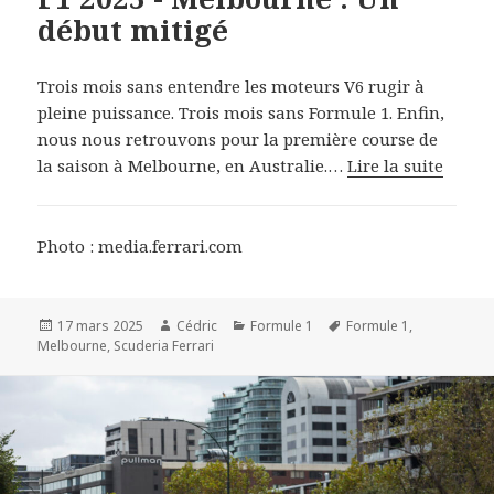
début mitigé
Trois mois sans entendre les moteurs V6 rugir à
pleine puissance. Trois mois sans Formule 1. Enfin,
nous nous retrouvons pour la première course de
la saison à Melbourne, en Australie.…
Lire la suite
Photo : media.ferrari.com
Publié
Auteur
Catégories
Mots-
17 mars 2025
Cédric
Formule 1
Formule 1
,
le
clés
Melbourne
,
Scuderia Ferrari