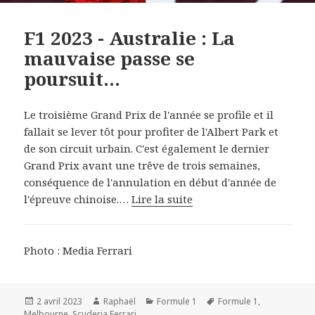
F1 2023 - Australie : La
mauvaise passe se
poursuit...
Le troisième Grand Prix de l'année se profile et il
fallait se lever tôt pour profiter de l'Albert Park et
de son circuit urbain. C'est également le dernier
Grand Prix avant une trêve de trois semaines,
conséquence de l'annulation en début d'année de
l'épreuve chinoise.…
Lire la suite
Photo : Media Ferrari
Publié
Auteur
Catégories
Mots-
2 avril 2023
Raphaël
Formule 1
Formule 1
,
le
clés
Melbourne
,
Scuderia Ferrari