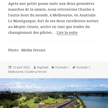
Après une petite pause suite aux deux premières
manches de la saison, nous retrouvons Charles à
l'autre bout du monde, à Melbourne, en Australie.
Le Monégasque, fort de ses deux excellentes sorties
au Moyen-Orient, arrive en tant que leader du
championnat des pilotes.…
Lire la suite
Photo : Media Ferrari
Publié
Auteur
Catégories
Mots-
10 avril 2022
Raphaël
Formule 1
Formule 1
,
le
clés
Melbourne
,
Scuderia Ferrari