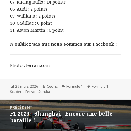
07. Racing Bulls : 14 points
08. Audi : 2 points
09. Willians : 2 points
10. Cadillac : 0 point
11. Aston Martin : 0 point
N'oubliez pas que nous sommes sur
Facebook !
Photo : ferrari.com
Publié
Auteur
Catégories
Mots-
29 mars 2026
Cédric
Formule 1
Formule 1
,
le
clés
Scuderia Ferrari
,
Suzuka
Navigation
PRÉCÉDENT
de
F1 2026 - Shanghai : Encore une belle
Article
l’article
bataille !
précédent :