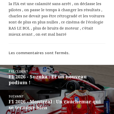
la FIA est une calamité sans arrêt , on déclasse les
pilotes , on passe le temps à changer les résultats ,
charles ne devait pas être rétrogradé et les voitures
sont de plus en plus nulles , ce cinéma de l'écologie
RAS LE BOL , plus de bruits de moteur , c'était
mieux avant , on est mal barré
Les commentaires sont fermés.
Navigation
PRÉCÉDENT
de
F1 2026 - Suzuka : Et un nouveau
Article
l’article
podium !
précédent :
SUIVANT
F1 2026 - Montréal : Un cauchemar qui
Article
se termine bien
suivant :