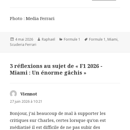
Photo : Media Ferrari
Publié
Auteur
Catégories
Mots-
4 mai 2026
Raphaël
Formule 1
Formule 1
,
Miami
,
le
clés
Scuderia Ferrari
3 réflexions au sujet de « F1 2026 -
Miami : Un énorme gâchis »
Viennot
dit :
27 juin 2026 à 10:21
Bonjour, j’ai beaucoup de mal à supporter les
critiques sur Charles, certes lorsque qu’on est
médiatisé il est difficile de ne pas subir des