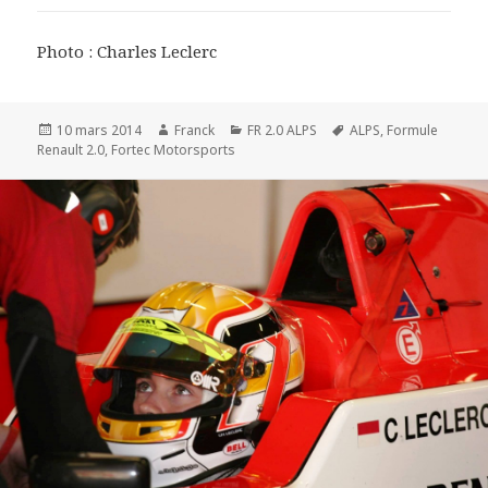
Photo : Charles Leclerc
Publié
Auteur
Catégories
Mots-
10 mars 2014
Franck
FR 2.0 ALPS
ALPS
,
Formule
le
clés
Renault 2.0
,
Fortec Motorsports