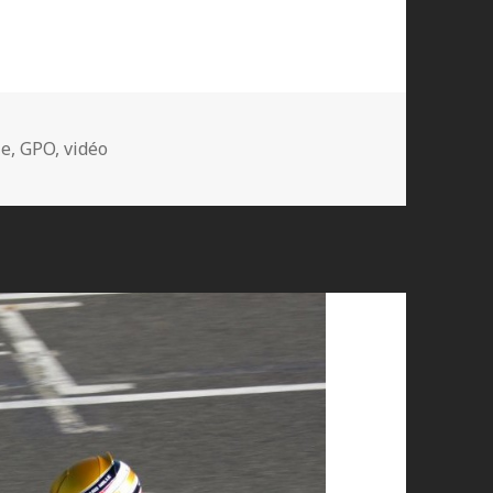
le
,
GPO
,
vidéo