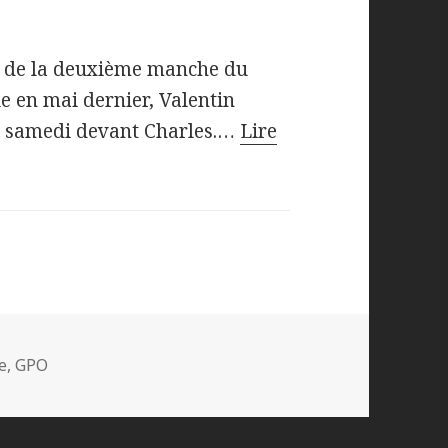
s de la deuxième manche du
le en mai dernier, Valentin
du samedi devant Charles.…
Lire
e
,
GPO