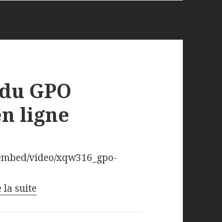
 du GPO
en ligne
/embed/video/xqw316_gpo-
 la suite