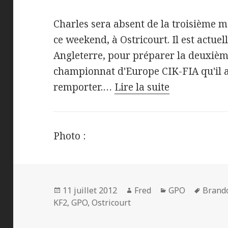
Charles sera absent de la troisième 
ce weekend, à Ostricourt. Il est actu
Angleterre, pour préparer la deuxiè
championnat d'Europe CIK-FIA qu'il 
remporter.…
Lire la suite
Photo :
Publié
Auteur
Catégories
Mots-
11 juillet 2012
Fred
GPO
Brand
le
clés
KF2
,
GPO
,
Ostricourt