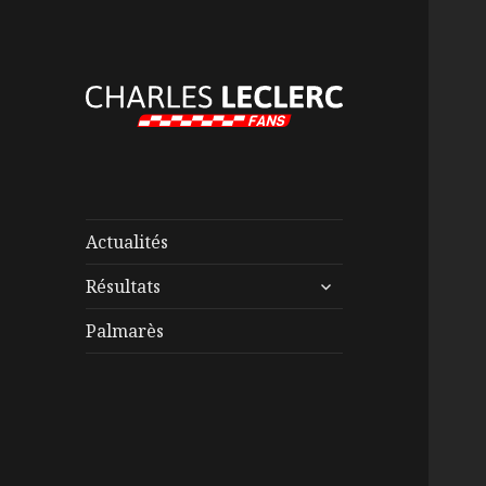
Actualités
ouvrir
Résultats
le
sous-
Palmarès
menu