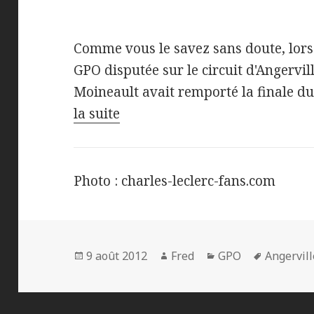
Comme vous le savez sans doute, lor
GPO disputée sur le circuit d'Angervil
Moineault avait remporté la finale 
la suite
Photo : charles-leclerc-fans.com
Publié
Auteur
Catégories
Mots-
9 août 2012
Fred
GPO
Angervill
le
clés