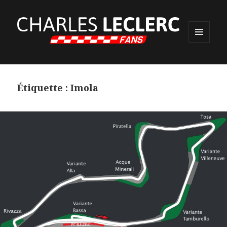
MENU
ET
WIDGETS
Étiquette :
Imola