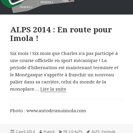
ALPS 2014 : En route pour
Imola !
Six mois ! Six mois que Charles n'a pas participé à
une course officielle en sport mécanique ! La
période d'hibernation est maintenant terminée et
le Monégasque s'apprête à franchir un nouveau
palier dans sa carrière, celui du monde de la
monoplace.…
Lire la suite
Photo : www.autodromoimola.com
Publié
Auteur
Catégories
Mots-
2 avril 2014
Franck
FR 2.0 ALPS
ALPS
,
Formule