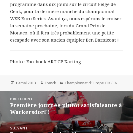
programmé dans dix jours sur le circuit Belge de
Genk, pour la dernière manche du championnat
WSK Euro Series. Avant ça, nous espérons le croiser
la semaine prochaine, lors du Grand Prix de
Monaco, où il fera très probablement une petite
escapade avec son ancien équipier Ben Barnicoat !
Photo : Facebook ART GP Karting
Publié
Auteur
Catégories
19 mai 2013
Franck
Championnat d'Europe CIK-FIA
le
Navigation
PRÉCÉDENT
de
Première journée plutôt satisfaisante à
Article
l’article
Wackersdorf !
précédent :
SUIVANT