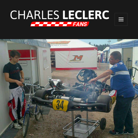
MENU
ET
WIDGETS