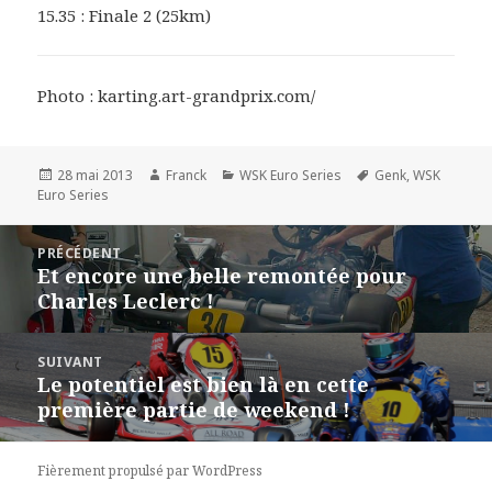
15.35 : Finale 2 (25km)
Photo : karting.art-grandprix.com/
Publié
Auteur
Catégories
Mots-
28 mai 2013
Franck
WSK Euro Series
Genk
,
WSK
le
clés
Euro Series
Navigation
PRÉCÉDENT
de
Et encore une belle remontée pour
Article
l’article
Charles Leclerc !
précédent :
SUIVANT
Le potentiel est bien là en cette
Article
première partie de weekend !
suivant :
Fièrement propulsé par WordPress