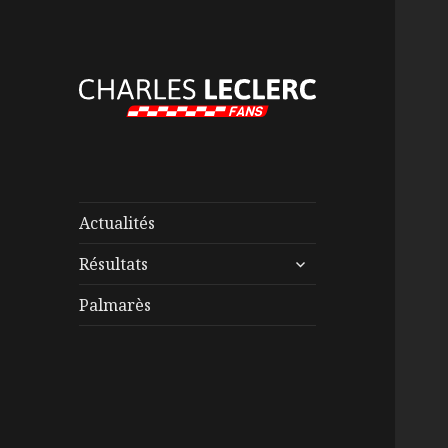
Actualités
ouvrir
Résultats
le
sous-
Palmarès
menu