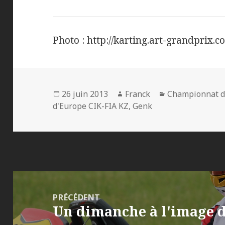
Photo : http://karting.art-grandprix.c
Publié
Auteur
Catégories
26 juin 2013
Franck
Championnat d
le
d'Europe CIK-FIA KZ
,
Genk
Navigation
de
PRÉCÉDENT
Un dimanche à l'image 
l’article
Article