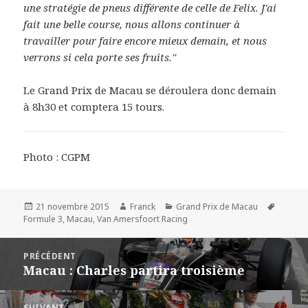
une stratégie de pneus différente de celle de Felix. J'ai
fait une belle course, nous allons continuer à
travailler pour faire encore mieux demain, et nous
verrons si cela porte ses fruits."
Le Grand Prix de Macau se déroulera donc demain
à 8h30 et comptera 15 tours.
Photo : CGPM
Publié
Auteur
Catégories
Mots-
21 novembre 2015
Franck
Grand Prix de Macau
le
clés
Formule 3
,
Macau
,
Van Amersfoort Racing
Navigation
PRÉCÉDENT
de
Macau : Charles partira troisième
Article
l’article
précédent :
SUIVANT