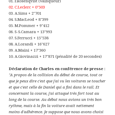
01. F.Rosenqvist (Vainqueur)
02. C.Leclerc + 0''503
03. A.Sims + 2''701
04. S.MacLeod + 8''399
05. M.Pommer + 9''412
06. S-S.Camara + 13''993
07. S.Ferrucci + 15''538
08. A.Lorandi + 16''627
09. A.Maini + 17''360
10. A.Giovinazzi + 17''871 (pénalité de 20 secondes)
Déclaration de Charles en conférence de presse :
"A propos de la collision du début de course, tout ce
que je peux dire c'est que j'ai vu les voitures se toucher
et que c'est celle de Daniel qui a fini dans le rail. Et
concernant la course, j'ai attaqué très fort tout au
long de la course. Au début nous avions un très bon
rythme, mais à la fin la voiture avait nettement
moins d'adhérence. Je suppose que nous avons choisi