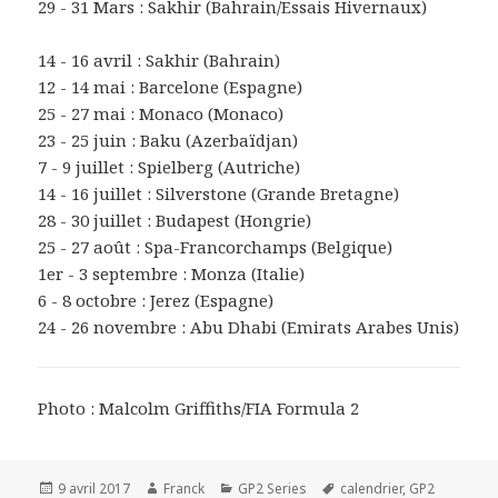
29 - 31 Mars : Sakhir (Bahrain/Essais Hivernaux)
14 - 16 avril : Sakhir (Bahrain)
12 - 14 mai : Barcelone (Espagne)
25 - 27 mai : Monaco (Monaco)
23 - 25 juin : Baku (Azerbaïdjan)
7 - 9 juillet : Spielberg (Autriche)
14 - 16 juillet : Silverstone (Grande Bretagne)
28 - 30 juillet : Budapest (Hongrie)
25 - 27 août : Spa-Francorchamps (Belgique)
1er - 3 septembre : Monza (Italie)
6 - 8 octobre : Jerez (Espagne)
24 - 26 novembre : Abu Dhabi (Emirats Arabes Unis)
Photo : Malcolm Griffiths/FIA Formula 2
Publié
Auteur
Catégories
Mots-
9 avril 2017
Franck
GP2 Series
calendrier
,
GP2