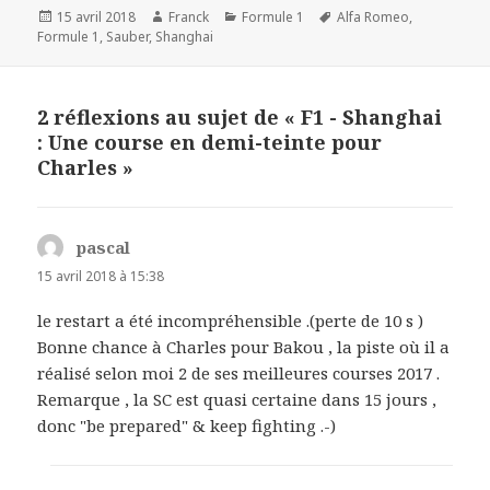
Publié
Auteur
Catégories
Mots-
15 avril 2018
Franck
Formule 1
Alfa Romeo
,
le
clés
Formule 1
,
Sauber
,
Shanghai
2 réflexions au sujet de « F1 - Shanghai
: Une course en demi-teinte pour
Charles »
pascal
dit :
15 avril 2018 à 15:38
le restart a été incompréhensible .(perte de 10 s )
Bonne chance à Charles pour Bakou , la piste où il a
réalisé selon moi 2 de ses meilleures courses 2017 .
Remarque , la SC est quasi certaine dans 15 jours ,
donc "be prepared" & keep fighting .-)