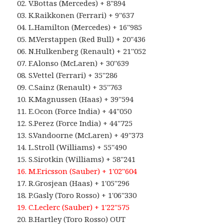
02. V.Bottas (Mercedes) + 8''894
03. K.Raikkonen (Ferrari) + 9''637
04. L.Hamilton (Mercedes) + 16''985
05. M.Verstappen (Red Bull) + 20''436
06. N.Hulkenberg (Renault) + 21''052
07. F.Alonso (McLaren) + 30''639
08. S.Vettel (Ferrari) + 35''286
09. C.Sainz (Renault) + 35''763
10. K.Magnussen (Haas) + 39''594
11. E.Ocon (Force India) + 44''050
12. S.Perez (Force India) + 44''725
13. S.Vandoorne (McLaren) + 49''373
14. L.Stroll (Williams) + 55''490
15. S.Sirotkin (Williams) + 58''241
16. M.Ericsson (Sauber) + 1'02''604
17. R.Grosjean (Haas) + 1'05''296
18. P.Gasly (Toro Rosso) + 1'06''330
19. C.Leclerc (Sauber) + 1'22''575
20.
B.Hartley (Toro Rosso) OUT