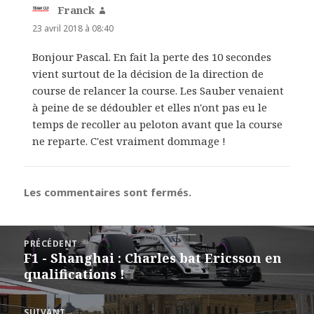
Franck
dit :
23 avril 2018 à 08:40
Bonjour Pascal. En fait la perte des 10 secondes
vient surtout de la décision de la direction de
course de relancer la course. Les Sauber venaient
à peine de se dédoubler et elles n'ont pas eu le
temps de recoller au peloton avant que la course
ne reparte. C'est vraiment dommage !
Les commentaires sont fermés.
Navigation
PRÉCÉDENT
de
F1 - Shanghai : Charles bat Ericsson en
Article
l’article
qualifications !
précédent :
SUIVANT