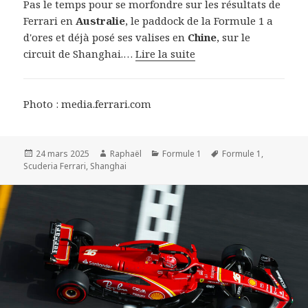
Pas le temps pour se morfondre sur les résultats de
Ferrari en
Australie
, le paddock de la Formule 1 a
d'ores et déjà posé ses valises en
Chine
, sur le
circuit de Shanghai.…
Lire la suite
Photo : media.ferrari.com
Publié
Auteur
Catégories
Mots-
24 mars 2025
Raphaël
Formule 1
Formule 1
,
le
clés
Scuderia Ferrari
,
Shanghai