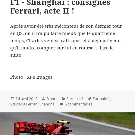
F1 - Shanghai : consignes
Ferrari, acte II !
Après avoir été très mécontent de son dernier tour
en Q3, où il n'a pu faire mieux que le quatrième
temps, Charles veut se rattraper et à déjà prévenu
qu'il faudra compter sur lui en course.…
Lire la
suite
Photo : XPB Images
Publié
Auteur
Catégories
Mots-
14 avril 2019
Franck
Formule 1
Formule 1
,
le
sur F1 - Shanghai : consig
clés
Scuderia Ferrari
,
Shanghai
6 commentaires