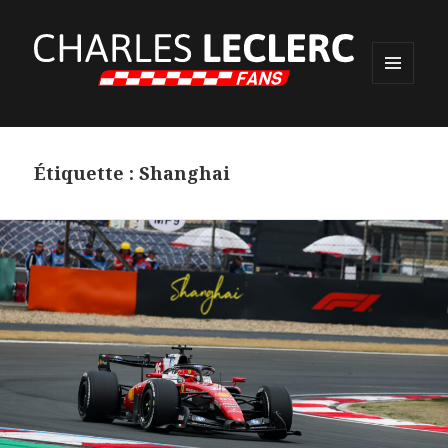
MENU
ET
WIDGETS
Étiquette :
Shanghai