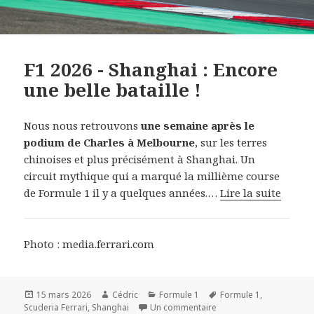
F1 2026 - Shanghai : Encore
une belle bataille !
Nous nous retrouvons
une semaine après le
podium de Charles à Melbourne
, sur les terres
chinoises et plus précisément à Shanghai. Un
circuit mythique qui a marqué la millième course
de Formule 1 il y a quelques années.…
Lire la suite
Photo : media.ferrari.com
Publié
Auteur
Catégories
Mots-
15 mars 2026
Cédric
Formule 1
Formule 1
,
le
sur F1 2026 - Shanghai : 
clés
Scuderia Ferrari
,
Shanghai
Un commentaire