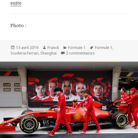
suite
Photo :
Publié
Auteur
Catégories
Mots-
13 avril 2019
Franck
Formule 1
Formule 1
,
le
sur F1 - Shanghai : Bott
clés
Scuderia Ferrari
,
Shanghai
2 commentaires