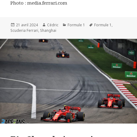
Photo : media.ferrari.com
Publié
Auteur
Catégories
Mots-
21 avril 2024
Cédric
Formule 1
Formule 1
,
le
clés
Scuderia Ferrari
,
Shanghai