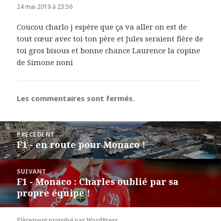
24 mai 2019 à 23:56
Coucou charlo j espère que ça va aller on est de
tout cœur avec toi ton père et Jules seraient fière de
toi gros bisous et bonne chance Laurence la copine
de Simone noni
Les commentaires sont fermés.
Navigation
PRÉCÉDENT
de
F1 - en route pour Monaco !
Article
l’article
précédent :
SUIVANT
F1 - Monaco : Charles oublié par sa
Article
propre équipe !
suivant :
Fièrement propulsé par WordPress