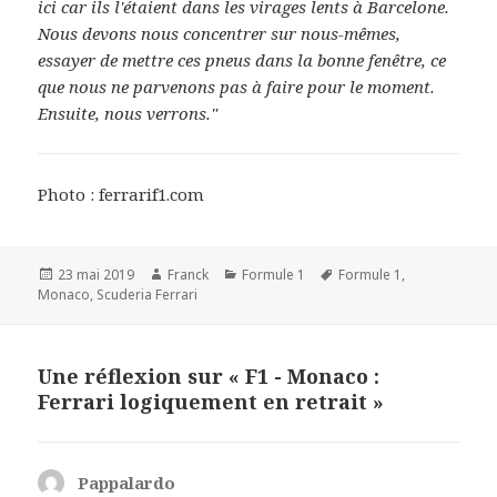
ici car ils l'étaient dans les virages lents à Barcelone.
Nous devons nous concentrer sur nous-mêmes,
essayer de mettre ces pneus dans la bonne fenêtre, ce
que nous ne parvenons pas à faire pour le moment.
Ensuite, nous verrons."
Photo : ferrarif1.com
Publié
Auteur
Catégories
Mots-
23 mai 2019
Franck
Formule 1
Formule 1
,
le
clés
Monaco
,
Scuderia Ferrari
Une réflexion sur « F1 - Monaco :
Ferrari logiquement en retrait »
Pappalardo
dit :