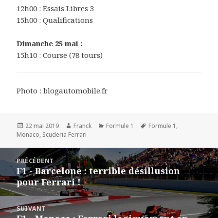
12h00 : Essais Libres 3
15h00 : Qualifications
Dimanche 25 mai :
15h10 : Course (78 tours)
Photo : blogautomobile.fr
Publié
Auteur
Catégories
Mots-
22 mai 2019
Franck
Formule 1
Formule 1
,
le
clés
Monaco
,
Scuderia Ferrari
Navigation
PRÉCÉDENT
de
F1 - Barcelone : terrible désillusion
Article
l’article
pour Ferrari !
précédent :
SUIVANT