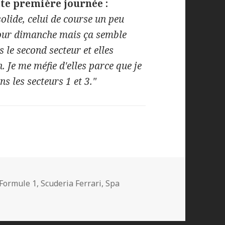
tte première journée :
solide, celui de course un peu
pour dimanche mais ça semble
s le second secteur et elles
 Je me méfie d'elles parce que je
s les secteurs 1 et 3."
Mots-
Formule 1
,
Scuderia Ferrari
,
Spa
clés