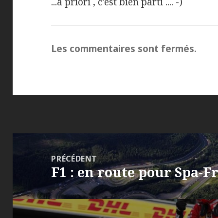
...à priori , c'est bien parti .... -)
Les commentaires sont fermés.
Navigation
de
PRÉCÉDENT
F1 : en route pour Spa-
l’article
Article
précédent :