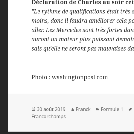
Déclaration de Charles au soir ce
"Le rythme de qualifications était très 
moins, donc il faudra améliorer cela 
aller. Les Mercedes sont très fortes dan
auront un moteur plus puissant demain.
sais qu'elle ne seront pas mauvaises dan
Photo : washingtonpost.com
Publié
Auteur
Catégories
30 août 2019
Franck
Formule 1
le
Francorchamps