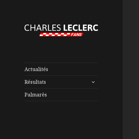
Actualités
ouvrir
Résultats
le
sous-
Palmarès
menu