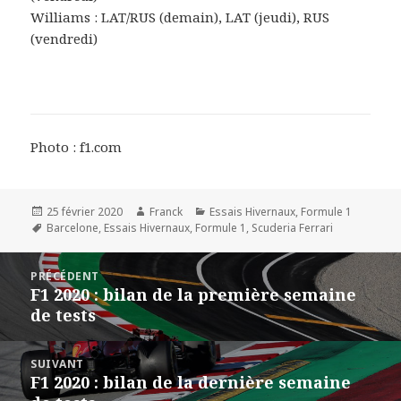
Williams : LAT/RUS (demain), LAT (jeudi), RUS
(vendredi)
Photo : f1.com
Publié
Auteur
Catégories
25 février 2020
Franck
Essais Hivernaux
,
Formule 1
le
Mots-
Barcelone
,
Essais Hivernaux
,
Formule 1
,
Scuderia Ferrari
clés
Navigation
PRÉCÉDENT
de
F1 2020 : bilan de la première semaine
Article
l’article
de tests
précédent :
SUIVANT
F1 2020 : bilan de la dernière semaine
Article