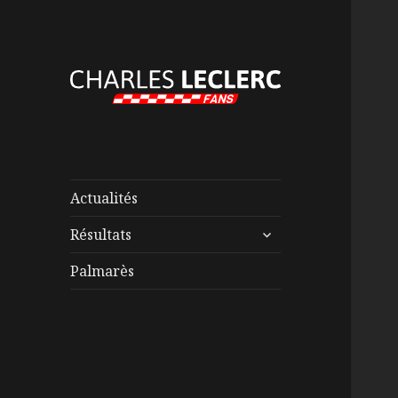
Actualités
ouvrir
Résultats
le
sous-
Palmarès
menu