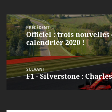
Navigation
de
PRÉCÉDENT
Officiel : trois nouvelle
l’article
Article
calendrier 2020 !
précédent :
SUIVANT
F1 - Silverstone : Charle
Article
suivant :