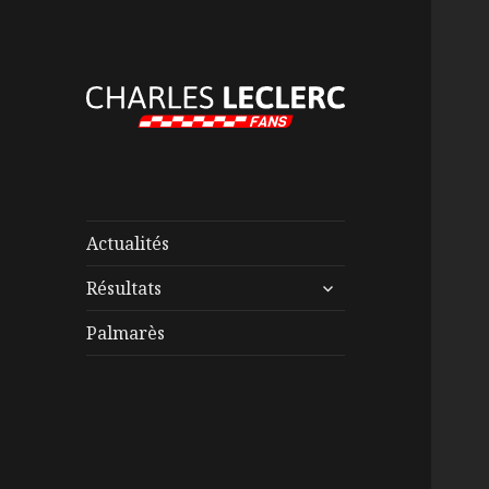
Actualités
ouvrir
Résultats
le
sous-
Palmarès
menu