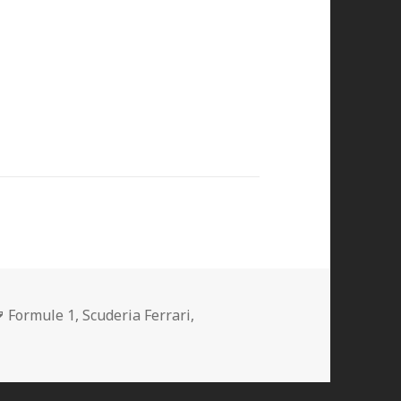
Mots-
Formule 1
,
Scuderia Ferrari
,
clés