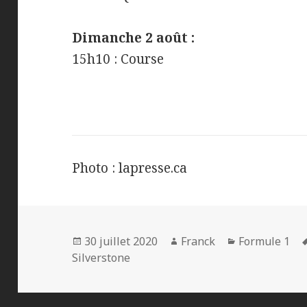
Dimanche 2 août :
15h10 : Course
Photo : lapresse.ca
Publié
Auteur
Catégories
30 juillet 2020
Franck
Formule 1
le
Silverstone