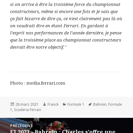
si on arrive à être la troisième force du championnat
constructeurs, même si encore une fois et je sais que
ça fait bizarre de dire ça, ce n'est clairement pas là où
on voudrait être en étant Ferrari. En gardant à
l'esprit nos performances de l'année dernière, j
e pense
que la troisième place au championnat constructeurs
devrait être notre objectif."
Photo : media.ferrari.com
Publié
Auteur
Catégories
Mots-
28 mars 2021
Franck
Formule 1
Bahrein
,
Formule
le
clés
1
,
Scuderia Ferrari
Navigation
PRÉCÉDENT
de
F1 2021 - Bahreïn : Charles s'offre une
Article