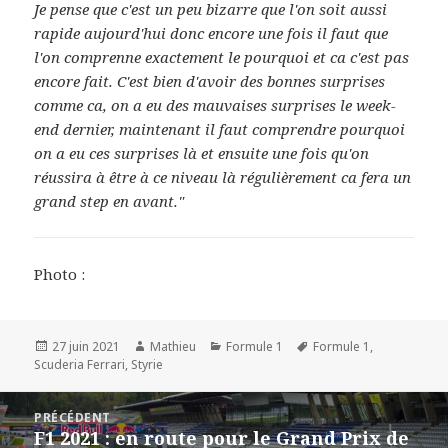
Je pense que c'est un peu bizarre que l'on soit aussi
rapide aujourd'hui donc encore une fois il faut que
l'on comprenne exactement le pourquoi et ca c'est pas
encore fait. C'est bien d'avoir des bonnes surprises
comme ca, on a eu des mauvaises surprises le week-
end dernier, maintenant il faut comprendre pourquoi
on a eu ces surprises là et ensuite une fois qu'on
réussira à être à ce niveau là régulièrement ca fera un
grand step en avant."
Photo :
Publié
Auteur
Catégories
Mots-
27 juin 2021
Mathieu
Formule 1
Formule 1
,
le
clés
Scuderia Ferrari
,
Styrie
Navigation
PRÉCÉDENT
de
F1 2021 : en route pour le Grand Prix de
Article