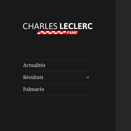
Actualités
ouvrir
Résultats
le
sous-
Palmarès
menu