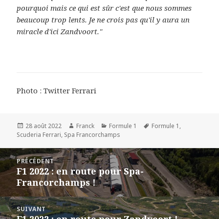
pourquoi mais ce qui est sûr c'est que nous sommes
beaucoup trop lents. Je ne crois pas qu'il y aura un
miracle d'ici Zandvoort."
Photo : Twitter Ferrari
Publié
Auteur
Catégories
Mots-
28 août 2022
Franck
Formule 1
Formule 1
,
le
clés
Scuderia Ferrari
,
Spa Francorchamps
Navigation
PRÉCÉDENT
de
F1 2022 : en route pour Spa-
Article
l’article
Francorchamps !
précédent :
SUIVANT
F1 2022 : en route pour Zandvoort !
Article