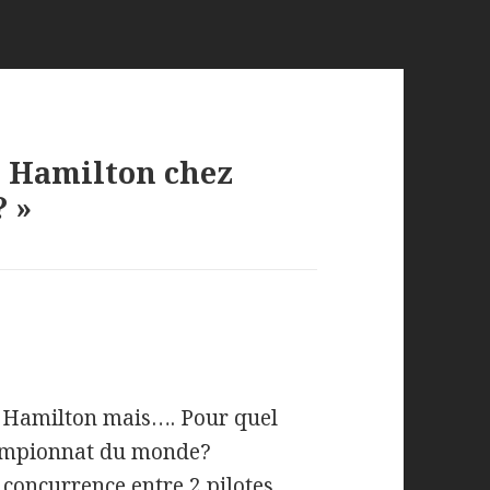
 « Hamilton chez
? »
a Hamilton mais…. Pour quel
championnat du monde?
 concurrence entre 2 pilotes