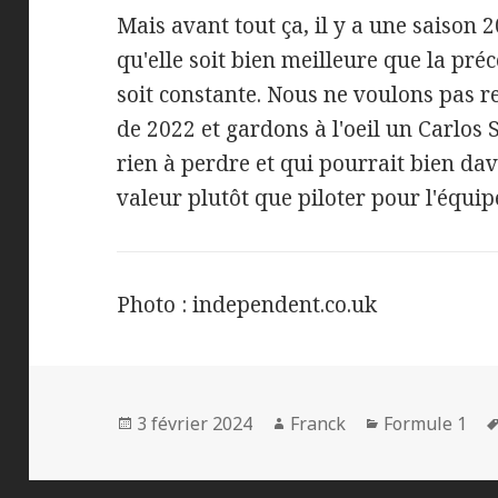
Mais avant tout ça, il y a une saison
qu'elle soit bien meilleure que la pré
soit constante. Nous ne voulons pas 
de 2022 et gardons à l'oeil un Carlos 
rien à perdre et qui pourrait bien da
valeur plutôt que piloter pour l'équip
Photo : independent.co.uk
Publié
Auteur
Catégories
3 février 2024
Franck
Formule 1
le