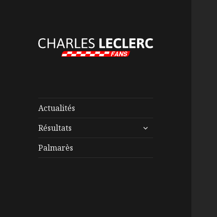
Actualités
ouvrir
Résultats
le
sous-
Palmarès
menu