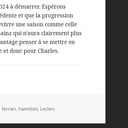
 2024 à démarrer. Espérons
cédente et que la progression
revivre une saison comme celle
Sainz qui n'aura clairement plus
vantage penser à se mettre en
e et donc pour Charles.
Mots-
ferrari
,
hamilton
,
Leclerc
clés