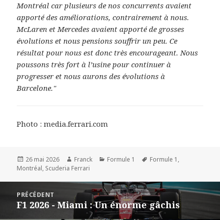
Montréal car plusieurs de nos concurrents avaient
apporté des améliorations, contrairement à nous.
McLaren et Mercedes avaient apporté de grosses
évolutions et nous pensions souffrir un peu. Ce
résultat pour nous est donc très encourageant. Nous
poussons très fort à l’usine pour continuer à
progresser et nous aurons des évolutions à
Barcelone."
Photo : media.ferrari.com
Publié
Auteur
Catégories
Mots-
26 mai 2026
Franck
Formule 1
Formule 1
,
le
clés
Montréal
,
Scuderia Ferrari
Navigation
PRÉCÉDENT
de
F1 2026 - Miami : Un énorme gâchis
Article
l’article
précédent :