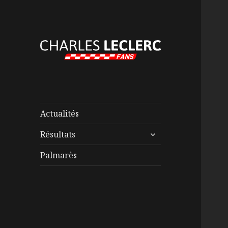
Actualités
ouvrir
Résultats
le
sous-
Palmarès
menu