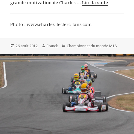
grande motivation de Charles.…
Lire la suite
Photo : www.charles-leclerc-fans.com
Publié
Auteur
Catégories
26 août 2012
Franck
Championnat du monde M18
le