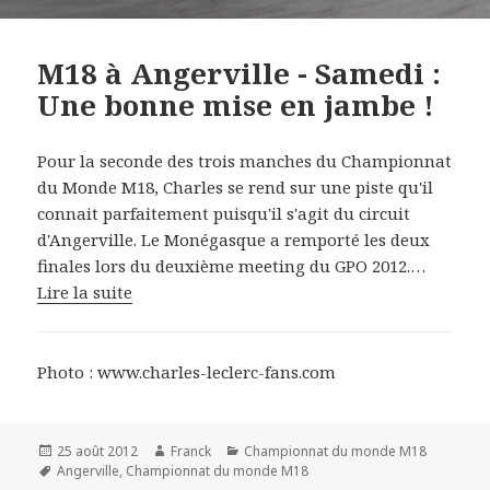
M18 à Angerville - Samedi :
Une bonne mise en jambe !
Pour la seconde des trois manches du Championnat
du Monde M18, Charles se rend sur une piste qu'il
connait parfaitement puisqu'il s'agit du circuit
d'Angerville. Le Monégasque a remporté les deux
finales lors du deuxième meeting du GPO 2012.…
Lire la suite
Photo : www.charles-leclerc-fans.com
Publié
Auteur
Catégories
25 août 2012
Franck
Championnat du monde M18
le
Mots-
Angerville
,
Championnat du monde M18
clés