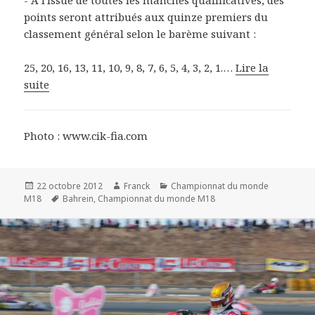
points seront attribués aux quinze premiers du
classement général selon le barème suivant :
25, 20, 16, 13, 11, 10, 9, 8, 7, 6, 5, 4, 3, 2, 1.…
Lire la
suite
Photo : www.cik-fia.com
Publié
Auteur
Catégories
22 octobre 2012
Franck
Championnat du monde
le
Mots-
M18
Bahrein
,
Championnat du monde M18
clés