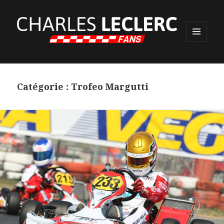
MENU
ET
WIDGETS
Catégorie :
Trofeo Margutti