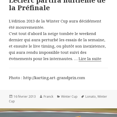
Leclerc partira huitième de
la Préfinale
L'édition 2013 de la Winter Cup aura décidément
été mouvementée.
C'est tout d'abord la neige tombée le weekend
dernier qui aura perturbé les essais de la semaine,
et ensuite le live timing, ou plutôt son inexistence,
qui aura rendu impossible tout suivi des
événements pour les internautes. …
Lire la suite
Photo : http://karting.art-grandprix.com
Publié
Auteur
Catégories
Mots-
16 février 2013
Franck
Winter Cup
Lonato
,
Winter
le
clés
Cup