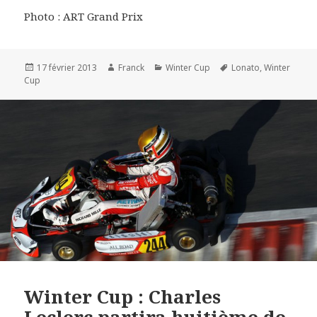
Photo : ART Grand Prix
Publié
Auteur
Catégories
Mots-
17 février 2013
Franck
Winter Cup
Lonato
,
Winter
le
clés
Cup
Winter Cup : Charles