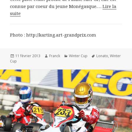
connue par coeur du jeune Monégasque.…
Lire la
suite
Photo : http://karting.art-grandprix.com
Publié
Auteur
Catégories
Mots-
11 février 2013
Franck
Winter Cup
Lonato
,
Winter
le
clés
Cup