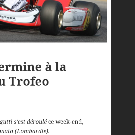
ermine à la
u Trofeo
utti s'est déroulé
ce week-end,
onato (Lombardie).