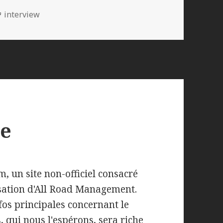
Mots-
interview
clés
te
, un site non-officiel consacré
risation d'All Road Management.
fos principales concernant le
 qui nous l'espérons, sera riche