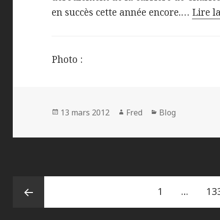
en succès cette année encore.…
Lire l
Photo :
Publié
Auteur
Catégories
13 mars 2012
Fred
Blog
le
Navigation
Page
Pa
1
…
13
des
articles