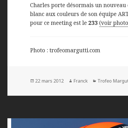
Charles porte désormais un nouveau c
blanc aux couleurs de son équipe AR
pour ce meeting est le
233
(voir photo
Photo : trofeomargutti.com
Publié
Auteur
Catégories
22 mars 2012
Franck
Trofeo Margut
le