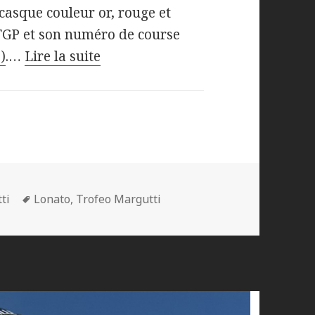
asque couleur or, rouge et
TGP et son numéro de course
)
.…
Lire la suite
Mots-
ti
Lonato
,
Trofeo Margutti
clés