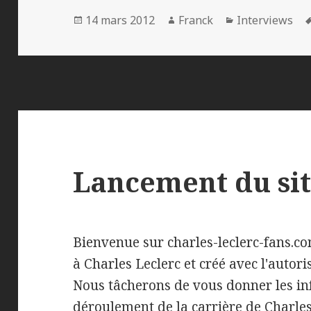
Publié
Auteur
Catégories
14 mars 2012
Franck
Interviews
le
Lancement du si
Bienvenue sur charles-leclerc-fans.com
à Charles Leclerc et créé avec l'auto
Nous tâcherons de vous donner les in
déroulement de la carrière de Charles,